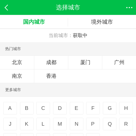
选择城市
国内城市
境外城市
当前城市：
获取中
热门城市
北京
成都
厦门
广州
南京
香港
更多城市
A
B
C
D
E
F
G
H
J
K
L
M
N
P
Q
R