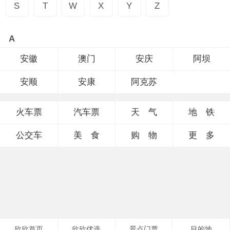
S
T
W
X
Y
Z
A
安徽
澳门
安庆
阿坝
安顺
安康
阿克苏
火车票
汽车票
天 气
地 铁
公交车
美 食
购 物
更 多
欣欣首页
欣欣优选
景点门票
目的地