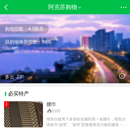
阿克苏购物
购物指数：
4.5
颗星
目的地推荐指数：
96%
多云
23°
必买特产
1
腰巾
5105
维吾尔族男子多喜欢在腰间系一条腰巾，维吾尔
语称为“波塔”。“波塔”是随着维吾尔族的服装－长