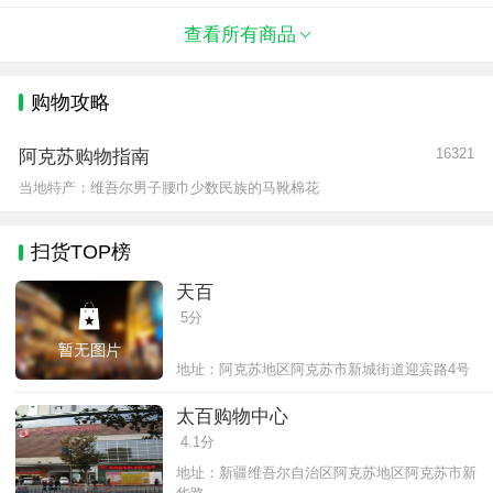
贡品。因核桃仁中含天然维生素E，可使细胞免
受自由基的氧化损害，被医学界公认为
查看所有商品
购物攻略
16321
阿克苏购物指南
当地特产：维吾尔男子腰巾少数民族的马靴棉花
扫货TOP榜
天百
5分
地址：阿克苏地区阿克苏市新城街道迎宾路4号
太百购物中心
4.1分
地址：新疆维吾尔自治区阿克苏地区阿克苏市新