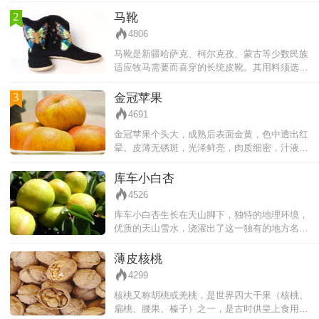
袷袢而产生的。长袷袢没有扣子也没有口袋，腰
巾可以起到扣子和口袋的作用。
2
马靴
4806
马靴是新疆哈萨克、柯尔克孜、蒙古等少数民族
适应牧马需要而喜穿的长统皮靴。其用料须选皮
板厚薄均匀，质地坚韧，富有光泽的上等牛皮，
并设有压花、铆钉等装饰工艺的专用设
3
金冠苹果
4691
金冠苹果个头大，成熟后表面金黄，色中透出红
晕。皮薄无锈斑，光泽鲜亮，肉质细密，汁液丰
满，味道浓香，甜酸爽口。
库车小白杏
4526
库车小白杏生长在天山脚下，独特的地理环境，
优质的天山雪水，浇灌出了这一独有的地方名
品。库车杏不仅肉厚味浓，酸甜适口，连杏核也
是甜的。大的宛如鸡蛋，小的形似荔枝，
薄皮核桃
4299
核桃又称胡桃或羌桃，是世界四大干果（核桃、
扁桃、腰果、榛子）之一，是古时供皇上食用的