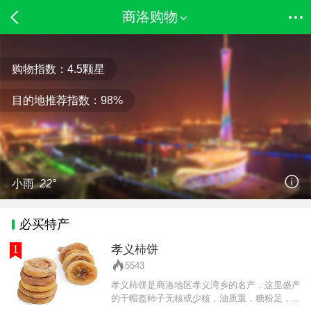
商洛购物
购物指数：
4.5
颗星
目的地推荐指数：
98%
小雨
22°
必买特产
1
孝义柿饼
5543
孝义柿饼是商洛地区孝义湾乡的名产，这里盛产
的干帽盔柿子无核或少核，油质重，糖粉足，色