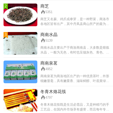
调鲜，味甜绵润。用之制成柿饼品质极好，体大
霜厚，甘甜绵软。
2
商芝
5351
商芝又名蕨、鸡爪或拳芽，是一种野菜，商洛市
各地区皆有出产，其中丹凤县商山所产的最为出
名。商芝有奇特的香味，而且营养丰富，还有解
热利尿的功效。商洛厨师用商芝可烹调
3
商南水晶
5139
商南水晶主要出产于商洛商南县，大多数是熔炼
水晶，一般为无色，有时也呈烟灰色、青色、黑
色、紫色、茶色、黄色、粉色等。商南水晶是国
防、电子等工业不可缺少的重要材料之
商南泉茗
4952
商南泉茗为商洛地区出产的一种优质茶叶，外形
细嫩显毫，具有嫩栗香、滋味鲜醇、叶底黄绿明
亮，属半烘半炒的高档优质绿茶。商南泉茗与省
内名茶“汉水银棱”、“秦巴雾毫”、
冬青木烙花筷
4797
冬青木烙花筷既是生活必需品，又是种精巧的手
工艺品，在国内外市场享有盛誉，而且每年专销