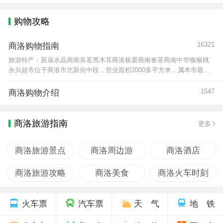
北京人民大会堂、中南海。冬青木烙花筷是商洛
地区的传统特产，制作的原材料是当地
购物攻略
16321
商洛购物指南
旅游特产：新庙水晶商南泉茗黑木耳商洛板栗商南春茶商南中华猕猴桃
永兴超市位于商洛市北新街中段，营业面积2000多平方米，属本市最大
的商场，多年来受到消费者的好评，无假冒伪劣商品，在
1547
商洛购物介绍
商洛旅游指南
更多
商洛旅游景点
商洛周边游
商洛酒店
商洛旅游攻略
商洛美食
商洛火车时刻
火车票
汽车票
天 气
地 铁