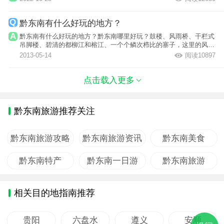
黔东南有什么好玩的地方？
黔东南有什么好玩的地方？黔东南哪里好玩？鼓楼、风雨桥、干栏式
吊脚楼、碧清的都柳江和榕江、一个个鳞次栉比的寨子，这里的风景
不震撼，但...
2013-05-14
阅读10897
点击载入更多
黔东南旅游推荐关注
黔东南旅游攻略
黔东南旅游资讯
黔东南美食
黔东南特产
黔东南一日游
黔东南旅游
相关目的地指南推荐
贵阳
六盘水
遵义
安顺