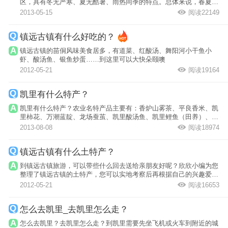
区，具有冬无严寒、夏无酷暑、雨热同季的特点。总体来说，春夏秋
三季的气候都...
2013-05-15
阅读22149
镇远古镇有什么好吃的？
镇远古镇的苗侗风味美食居多，有道菜、红酸汤、舞阳河小干鱼小
虾、酸汤鱼、银鱼炒蛋……到这里可以大快朵颐噢
2012-05-21
阅读19164
凯里有什么特产？
凯里有什么特产？农业名特产品主要有：香炉山雾茶、平良香米、凯
里柿花、万潮蓝靛、龙场蚕茧、凯里酸汤鱼、凯里鲤鱼（田养）、龙
场西瓜、旁...
2013-08-08
阅读18974
镇远古镇有什么土特产？
到镇远古镇旅游，可以带些什么回去送给亲朋友好呢？欣欣小编为您
整理了镇远古镇的土特产，您可以实地考察后再根据自己的兴趣爱好
决定带与不...
2012-05-21
阅读16653
怎么去凯里_去凯里怎么走？
怎么去凯里？去凯里怎么走？到凯里需要先坐飞机或火车到附近的城