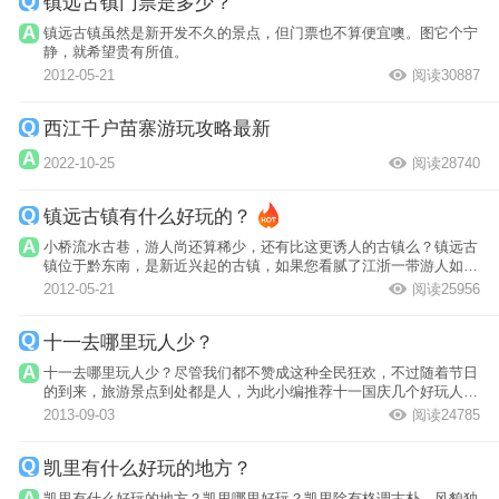
镇远古镇门票是多少？
镇远古镇虽然是新开发不久的景点，但门票也不算便宜噢。图它个宁
静，就希望贵有所值。
2012-05-21
阅读30887
西江千户苗寨游玩攻略最新
2022-10-25
阅读28740
镇远古镇有什么好玩的？
小桥流水古巷，游人尚还算稀少，还有比这更诱人的古镇么？镇远古
镇位于黔东南，是新近兴起的古镇，如果您看腻了江浙一带游人如织
的古镇，却...
2012-05-21
阅读25956
十一去哪里玩人少？
十一去哪里玩人少？尽管我们都不赞成这种全民狂欢，不过随着节日
的到来，旅游景点到处都是人，为此小编推荐十一国庆几个好玩人又
少的旅游地...
2013-09-03
阅读24785
凯里有什么好玩的地方？
凯里有什么好玩的地方？凯里哪里好玩？凯里除有格调古朴、风貌独