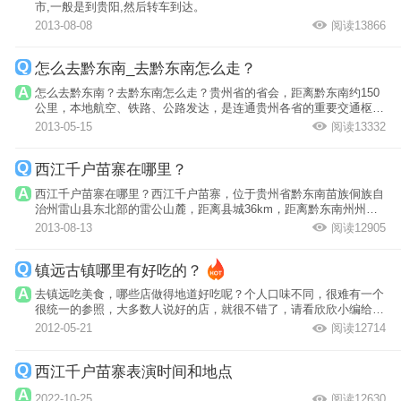
市,一般是到贵阳,然后转车到达。
2013-08-08
阅读13866
怎么去黔东南_去黔东南怎么走？
怎么去黔东南？去黔东南怎么走？贵州省的省会，距离黔东南约150
公里，本地航空、铁路、公路发达，是连通贵州各省的重要交通枢
纽。
2013-05-15
阅读13332
西江千户苗寨在哪里？
西江千户苗寨在哪里？西江千户苗寨，位于贵州省黔东南苗族侗族自
治州雷山县东北部的雷公山麓，距离县城36km，距离黔东南州州府
凯里35km，距...
2013-08-13
阅读12905
镇远古镇哪里有好吃的？
去镇远吃美食，哪些店做得地道好吃呢？个人口味不同，很难有一个
很统一的参照，大多数人说好的店，就很不错了，请看欣欣小编给您
的推荐。
2012-05-21
阅读12714
西江千户苗寨表演时间和地点
2022-10-25
阅读12630