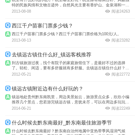
特的民族风情和文物古迹外，自然风光主要有香炉山、金泉湖和一批
景观独特的...
2013-08-08
阅读24263
西江千户苗寨门票多少钱？
西江千户苗寨门票多少钱？西江千户苗寨门票价格为100元/人。
2013-08-13
阅读23282
去镇远古镇住什么好_镇远客栈推荐
到古镇旅游过夜，找个有院子的家庭旅馆住下，是最好不过的选择
了。轻松、闲适，要有多舒服就有多舒服。去镇远古镇住什么好？请
看欣欣小编的...
2012-05-21
阅读22772
镇远古镇附近边有什么好玩的？
镇远地处贵州黔东南凯里，周边美景如云，旅游景点众多，欣欣小编
推荐几个景点，您若游完镇远古镇，意犹未尽，可以在周边多玩玩，
尽情品味这...
2014-06-21
阅读22249
什么时候去黔东南最好_黔东南最佳旅游季节
什么时候去黔东南最好？黔东南自治州地属中亚热带季风湿润气候