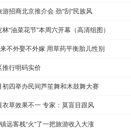
游招商北京推介会 劲"刮"民族风
林“油菜花节”本周六开幕（高清组图）
年来不外娶不外嫁 用草药平衡胎儿性别
区推行明码实价
月初四举办民间芦笙舞和木鼓舞大赛
薰衣草效果不一 专家：莫盲目跟风
，镇远客栈“火”了一把旅游收入大涨