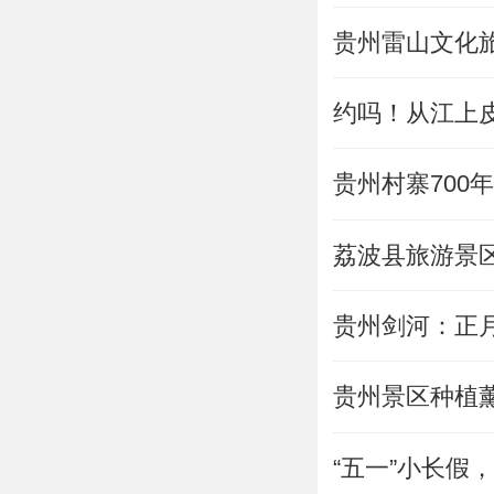
贵州雷山文化旅
约吗！从江上皮
贵州村寨700
荔波县旅游景
贵州剑河：正
贵州景区种植
“五一”小长假