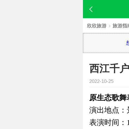
欣欣旅游
旅游指
西江千
2022-10-25
原生态歌舞
演出地点：
表演时间：16: