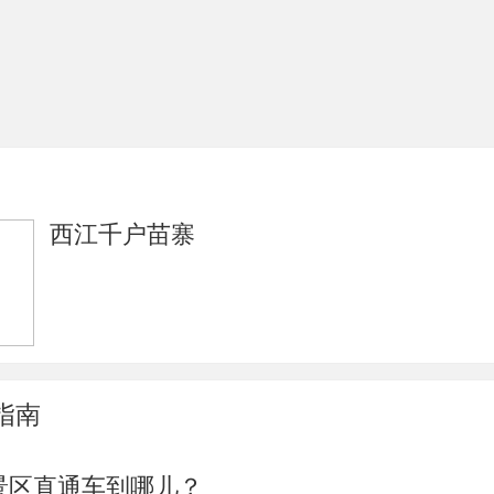
西江千户苗寨
指南
景区直通车到哪儿？