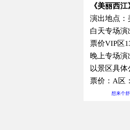
《美丽西江
演出地点：
白天专场演出时
票价VIP区1
晚上专场演出
以景区具体
票价：A区：
想来个舒