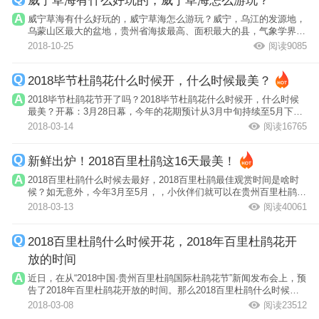
威宁草海有什么好玩的，威宁草海怎么游玩？
威宁草海有什么好玩的，威宁草海怎么游玩？威宁，乌江的发源地，
乌蒙山区最大的盆地，贵州省海拔最高、面积最大的县，气象学界公
认的阳光城...
2018-10-25
阅读9085
2018毕节杜鹃花什么时候开，什么时候最美？
2018毕节杜鹃花节开了吗？2018毕节杜鹃花什么时候开，什么时候
最美？开幕：3月28日幕，今年的花期预计从3月中旬持续至5月下
旬，毕节百里杜...
2018-03-14
阅读16765
新鲜出炉！2018百里杜鹃这16天最美！
2018百里杜鹃什么时候去最好，2018百里杜鹃最佳观赏时间是啥时
候？如无意外，今年3月至5月，，小伙伴们就可以在贵州百里杜鹃看
花了！想在贵...
2018-03-13
阅读40061
2018百里杜鹃什么时候开花，2018年百里杜鹃花开
放的时间
近日，在从“2018中国·贵州百里杜鹃国际杜鹃花节”新闻发布会上，预
告了2018年百里杜鹃花开放的时间。那么2018百里杜鹃什么时候开
花？下面...
2018-03-08
阅读23512