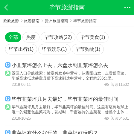
毕节旅游指南
欣欣旅游
旅游指南
贵州旅游指南
毕节旅游指南
全部
热度
毕节攻略(22)
毕节美食(1)
毕节出行(1)
毕节娱乐(1)
毕节购物(1)
小韭菜坪怎么上去，六盘水到韭菜坪怎么去
景区入口导航搜索：赫章兴发乡中营村，从贵阳出发，走贵黔高速、
毕威高速抵达赫章县后下高速到达中营村，全程约253公里。
2019-06-11
阅读11502
毕节韭菜坪几月去最好，毕节韭菜坪的最佳时间
毕节韭菜坪几月去最好，毕节韭菜坪的最佳时间。这里有堪称地球上
唯一的紫蓝色韭菜花海，花期时，千亩连片的韭菜花，使整个山体成
了韭菜花的...
2018-10-25
阅读34631
韭菜坪有什么好玩的，韭菜坪好玩吗？