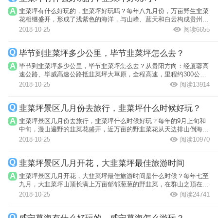
韭菜坪有什么好玩的，韭菜坪好玩吗？每年八九月份，万亩野生韭菜
花相继盛开，形成了浅紫色的海洋，与山峰、蓝天和白云构成贵州屋
脊上一幅独...
2018-10-25
阅读6655
毕节到韭菜坪多少公里，毕节韭菜坪怎么去？
毕节到韭菜坪多少公里，毕节韭菜坪怎么去？从贵阳方向：经厦蓉高
速公路、毕威高速公路抵韭菜坪大草原，全程高速，里程约300公
里。
2018-10-25
阅读13914
韭菜坪景区几月份去旅行，韭菜坪什么时候好玩？
韭菜坪景区几月份去旅行，韭菜坪什么时候好玩？每年的9月上旬和
中旬，漫山遍野的韭菜花盛开，近万亩的野韭菜花从天边排山倒海似
的汹涌澎湃...
2018-10-25
阅读10970
韭菜坪景区几月开花，大韭菜坪最佳旅游时间
韭菜坪景区几月开花，大韭菜坪最佳旅游时间是什么时候？每年七至
九月，大韭菜坪山顶长满上万亩郁郁葱葱的野韭菜，在群山之顶在蓝
天之中，漫...
2018-10-25
阅读24741