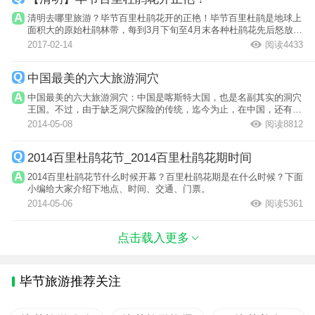
清明去哪里旅游？毕节百里杜鹃花开的正艳！毕节百里杜鹃是地球上
面积大的原始杜鹃林带，每到3月下旬至4月末各种杜鹃花先后怒放，
漫山遍野，...
2017-02-14
阅读4433
中国最美的六大旅游洞穴
中国最美的六大旅游洞穴：中国是喀斯特大国，也是名副其实的洞穴
王国。不过，由于缺乏洞穴探险的传统，迄今为止，在中国，还有许
许多多的洞...
2014-05-08
阅读8812
2014百里杜鹃花节_2014百里杜鹃花期时间
2014百里杜鹃花节什么时候开幕？百里杜鹃花期是在什么时候？下面
小编给大家介绍下地点、时间、交通、门票。
2014-05-06
阅读5361
点击载入更多
毕节旅游推荐关注