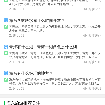
互助北山国家森林公园也称北山林场，位于青海省互助县北山，面积
400多平方公里，是青海省一处著名的原始林区。
2018-01-31
阅读6259
海东李家峡水库什么时间开放？
李家峡水库是目前世界上最大的双排机水电站，黄河上游水电梯级开
发中的第三级大型水电站。
2018-01-31
阅读3677
青海有什么湖，青海一湖两色是什么湖
青海有什么湖，青海一湖两色是什么湖？除了青海湖，青海，并不仅
仅只有青海湖。可鲁克湖、哈拉湖、可可西里湖、太阳湖、东台吉乃
尔湖、库赛...
2017-09-14
阅读7115
海东有什么好玩的地方？
海东有什么好玩的地方？海东哪里好玩？海东市因位于青海湖以东而
得名。总面积1.32万平方公里，总人口162万人。矿藏资源和水能资
源丰富。是...
2014-01-13
阅读6681
海东旅游推荐关注