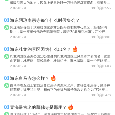
最吸引游人的地方，因岛上栖息数以十万计的候鸟而得名，有斑头
雁、白天鹅、...
2018-01-31
阅读3556
海东阿琼南宗寺每年什么时候集会？
阿琼南宗寺位于坎布拉国家森林公园丹霞地貌中心景区，距南宗沟
5km，是一座藏传佛教宁玛派寺院，藏语为“桑额旦杰朗”，距今已有
1100多年的...
2018-01-31
阅读3801
海东扎龙沟景区因为什么出名？
扎龙沟景区距离公园13公里处的扎龙沟景区以风景奇异而闻名，这里
山更碧，林更幽、苍松翠叠、杜鹃烂漫、溪水潺潺，是一个寻幽探奇
的好去处。
2018-01-31
阅读6603
海东白马寺怎么样？
白马寺在互助土族自治县红崖子沟湟水北岸。古称金刚崖寺，藏语称
玛藏观，建于11世纪。相传它的创建与藏传佛教史称之为“下路宏
传”的复兴佛...
2018-01-31
阅读5478
青海最古老的藏佛寺是那座？
夏琼寺始建于1394年，是青海最古老的藏佛寺之一，宗喀巴大师在此