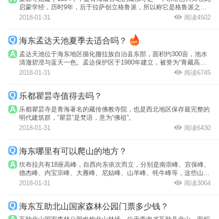
启蒙学经，历时9年，后于拉萨创立格鲁派，所以称它是格鲁派之源
也不为过。
2018-01-31
阅读4502
海东孟达天池夏季去适合吗？
孟达天池位于海东地区循化撤拉族自治县东部，面积约300亩，池水
清澈碧澄与蓝天一色。孟达保护区于1980年建立，被誉为“青藏高原
上的西双版...
2018-01-31
阅读6745
乐都瞿昙寺值得去吗？
乐都瞿昙寺是青海著名的藏传佛教寺院，也是西北地区保存最完整的
明代建筑群，“瞿昙”是梵语，意为“佛祖”。
2018-01-31
阅读6430
海东哪里有可以爬山的地方？
坎布拉共有18座高峰，自西向东依次而立，分别是南崇峰、宫保峰、
德杰峰、内宝宗峰、大雁峰、尼姑峰、山羊峰、牦牛峰等，这些山峰
的命名大都...
2018-01-31
阅读3064
海东互助北山国家森林公园门票多少钱？