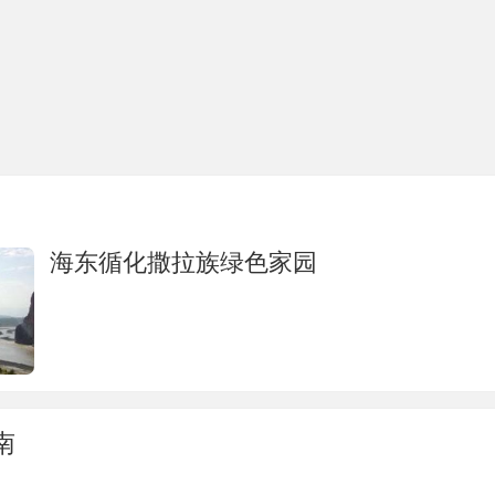
海东循化撒拉族绿色家园
南