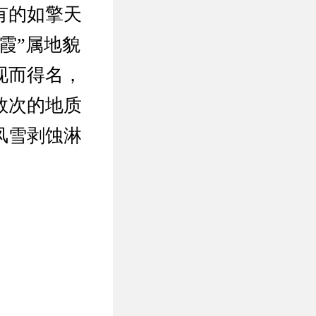
有的如擎天
霞”属地貌
现而得名，
数次的地质
风雪剥蚀淋