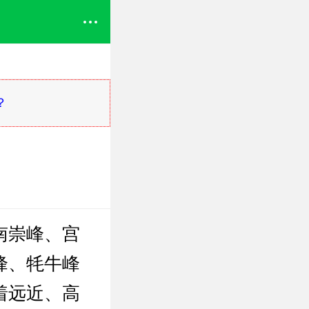
？
南崇峰、宫
峰、牦牛峰
着远近、高