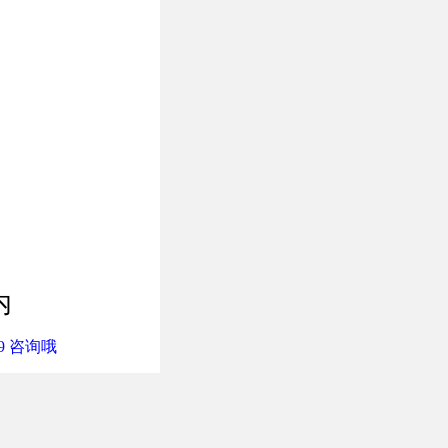
内
9 咨询哦