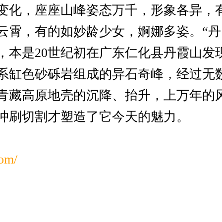
变化，座座山峰姿态万千，形象各异，
云霄，有的如妙龄少女，婀娜多姿。“丹
，本是20世纪初在广东仁化县丹霞山发
系缸色砂砾岩组成的异石奇峰，经过无
青藏高原地壳的沉降、抬升，上万年的
冲刷切割才塑造了它今天的魅力。
com/