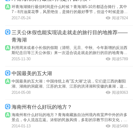
环青海湖骑行最佳时间是什么时候？青海湖5-10月都适合骑行，其中
7－8月油菜花季，风景绝佳，是骑行的最好季节，但这个时候是游客
最多的高峰...
2017-05-24
阅读7824
三天公休假也能实现说走就走的旅行目的地推荐——
青海湖
利用周末或者小长假的假期（清明、元旦、中秋、今年新增的反法西
斯纪念日等三天公休假）来一次适合说走就走的旅行的目的地青海湖
攻略，分享...
2015-11-30
阅读5789
中国最美的五大湖
中国最美的五大湖：中国传统上有”五大湖“之说，它们是江西的鄱阳
湖、湖南的洞庭湖、江苏的太湖、江苏的洪泽湖和安徽的巢湖，这五
大湖集中...
2014-05-08
阅读8063
海南州有什么好玩的地方？
海南州有什么好玩的地方？青海南藏族自治州境内有蜚声中外的许多
景点，令人流连忘返。浓郁的民族风情，多彩的宗教节日和文化，神
秘而望而庄...
2014-01-13
阅读5490