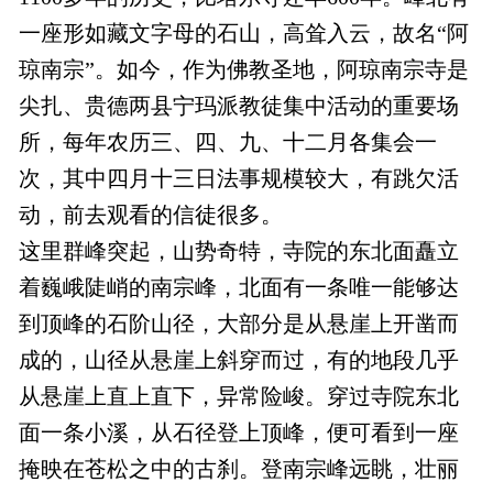
一座形如藏文字母的石山，高耸入云，故名“阿
琼南宗”。如今，作为佛教圣地，阿琼南宗寺是
尖扎、贵德两县宁玛派教徒集中活动的重要场
所，每年农历三、四、九、十二月各集会一
次，其中四月十三日法事规模较大，有跳欠活
动，前去观看的信徒很多。
这里群峰突起，山势奇特，寺院的东北面矗立
着巍峨陡峭的南宗峰，北面有一条唯一能够达
到顶峰的石阶山径，大部分是从悬崖上开凿而
成的，山径从悬崖上斜穿而过，有的地段几乎
从悬崖上直上直下，异常险峻。穿过寺院东北
面一条小溪，从石径登上顶峰，便可看到一座
掩映在苍松之中的古刹。登南宗峰远眺，壮丽