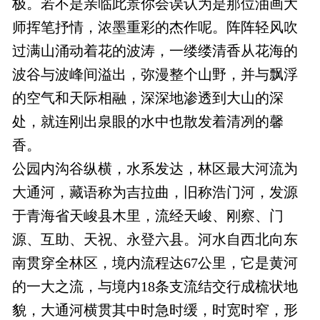
极。若不是亲临此景你会误认为是那位油画大
师挥笔抒情，浓墨重彩的杰作呢。阵阵轻风吹
过满山涌动着花的波涛，一缕缕清香从花海的
波谷与波峰间溢出，弥漫整个山野，并与飘浮
的空气和天际相融，深深地渗透到大山的深
处，就连刚出泉眼的水中也散发着清冽的馨
香。
公园内沟谷纵横，水系发达，林区最大河流为
大通河，藏语称为吉拉曲，旧称浩门河，发源
于青海省天峻县木里，流经天峻、刚察、门
源、互助、天祝、永登六县。河水自西北向东
南贯穿全林区，境内流程达67公里，它是黄河
的一大之流，与境内18条支流结交行成梳状地
貌，大通河横贯其中时急时缓，时宽时窄，形