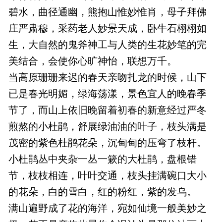
碧水，曲径通幽，熊抱山惟妙惟肖，母子拜佛
庄严肃穆，采药老人妙景天成，卧牛石栩栩如
生，大自然的鬼斧神工与人类的生花妙笔的完
美结合，会使你心旷神怡，联想万千。
当高原珊珊来迟的春天亲吻扎龙的时候，山下
已是春光明媚，绿海荡漾，景色宜人的晚春季
节了，而山上依旧晚留着初春的新意经过严冬
煎熬的小杜鹃，舒展绿油油的叶子，枝头满是
茂密的紫色杜鹃花朵，沉甸甸的压弯了枝杆。
小杜鹃丛中夹杂一丛一簌的大杜鹃，盘根错
节，枝枝相连，叶叶交通，枝头挂满碗口大小
的花朵，白的雪白，红的粉红，紫的发乌。
满山遍野成了花的海洋，宛如仙境一般美妙之