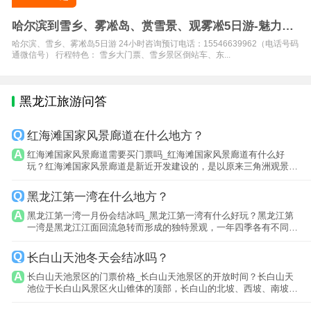
哈尔滨到雪乡、雾凇岛、赏雪景、观雾凇5日游-魅力东
北特色景观
哈尔滨、雪乡、雾凇岛5日游 24小时咨询预订电话：15546639962（电话号码
通微信号） 行程特色： 雪乡大门票、雪乡景区倒站车、东...
黑龙江旅游问答
红海滩国家风景廊道在什么地方？
红海滩国家风景廊道需要买门票吗_红海滩国家风景廊道有什么好
玩？红海滩国家风景廊道是新近开发建设的，是以原来三角洲观景
点。
黑龙江第一湾在什么地方？
黑龙江第一湾一月份会结冰吗_黑龙江第一湾有什么好玩？黑龙江第
一湾是黑龙江江面回流急转而形成的独特景观，一年四季各有不同景
象，登上山...
长白山天池冬天会结冰吗？
长白山天池景区的门票价格_长白山天池景区的开放时间？长白山天
池位于长白山风景区火山锥体的顶部，长白山的北坡、西坡、南坡三
个景区都可...