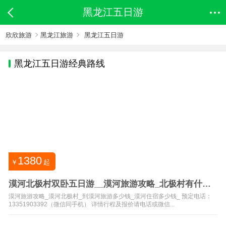
黑龙江五日游
欣欣旅游
黑龙江旅游
黑龙江五日游
黑龙江
五日游经典路线
1380
￥
起
漠河北极村双卧五日游__漠河旅游攻略_北极村有什么
好玩的
漠河旅游攻略_漠河北极村_到漠河旅游多少钱_漠河住宿多少钱_ 预定电话：
13351903392（微信同手机） 详情行程及报价请电话或微信...