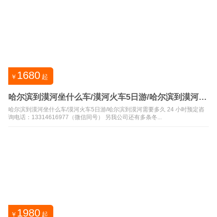
1680
￥
起
哈尔滨到漠河坐什么车/漠河火车5日游/哈尔滨到漠河需
要多久
哈尔滨到漠河坐什么车/漠河火车5日游/哈尔滨到漠河需要多久 24 小时预定咨
询电话：13314616977（微信同号） 另我公司还有多条冬...
1980
￥
起