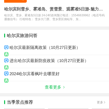
哈尔滨到雪乡、雾凇岛、赏雪景、观雾凇5日游-魅力东
北特色景观
哈尔滨、雪乡、雾凇岛5日游 24小时咨询预订电话：15546639962（电话号码
通微信号） 行程特色： 雪乡大门票、雪乡景区倒站车、东...
哈尔滨旅游问答
哈尔滨最新隔离政策（10月27日更新）
进出哈尔滨最新防疫政策（10月27日更新）
2024哈尔滨看枫叶去哪里好
查看更多
当季景点推荐
更多