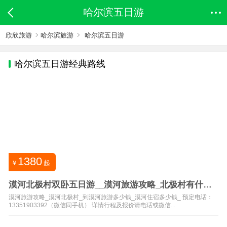
哈尔滨五日游
欣欣旅游
哈尔滨旅游
哈尔滨五日游
哈尔滨
五日游经典路线
1380
￥
起
漠河北极村双卧五日游__漠河旅游攻略_北极村有什么
好玩的
漠河旅游攻略_漠河北极村_到漠河旅游多少钱_漠河住宿多少钱_ 预定电话：
13351903392（微信同手机） 详情行程及报价请电话或微信...