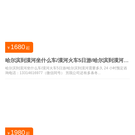
1680
￥
起
哈尔滨到漠河坐什么车/漠河火车5日游/哈尔滨到漠河需
要多久
哈尔滨到漠河坐什么车/漠河火车5日游/哈尔滨到漠河需要多久 24 小时预定咨
询电话：13314616977（微信同号） 另我公司还有多条冬...
1980
￥
起