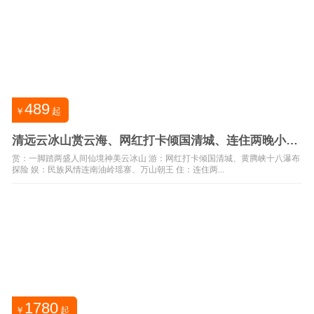
489
￥
起
清远云冰山赏云海、网红打卡倾国清城、连住两晚小华
山汤泉五日游
赏：一脚踏两盛人间仙境神美云冰山 游：网红打卡倾国清城、黄腾峡十八瀑布
探险 娱：民族风情连南油岭瑶寨、万山朝王 住：连住两...
1780
￥
起