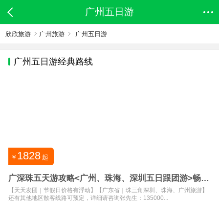
广州五日游
欣欣旅游
广州旅游
广州五日游
广州
五日游经典路线
1828
￥
起
广深珠五天游攻略<广州、珠海、深圳五日跟团游>畅游
世界之窗
【天天发团｜节假日价格有浮动】【广东省｜珠三角深圳、珠海、广州旅游】
还有其他地区散客线路可预定，详细请咨询张先生：135000...