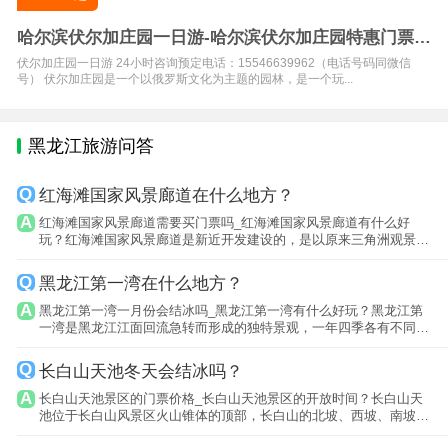
哈尔滨伏尔加庄园一日游-哈尔滨伏尔加庄园特惠门票-
哈尔滨特色
伏尔加庄园一日游 24小时咨询预定电话：15546639962（电话号码同微信
号） 伏尔加庄园是一个以俄罗斯文化为主题的园林，是一个玩...
黑龙江旅游问答
红海滩国家风景廊道在什么地方？
红海滩国家风景廊道需要买门票吗_红海滩国家风景廊道有什么好
玩？红海滩国家风景廊道是新近开发建设的，是以原来三角洲观景
点。
黑龙江第一湾在什么地方？
黑龙江第一湾一月份会结冰吗_黑龙江第一湾有什么好玩？黑龙江第
一湾是黑龙江江面回流急转而形成的独特景观，一年四季各有不同景
象，登上山...
长白山天池冬天会结冰吗？
长白山天池景区的门票价格_长白山天池景区的开放时间？长白山天
池位于长白山风景区火山锥体的顶部，长白山的北坡、西坡、南坡三
个景区都可...