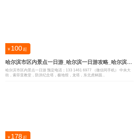
100
￥
起
哈尔滨市区内景点一日游_哈尔滨一日游攻略_哈尔滨一
日游景点
哈尔滨市区内景点一日游 预定电话；133 1461 6977 （微信同手机） 中央大
街，索菲亚教堂，防洪纪念塔，极地馆，龙塔，东北虎林园...
178
￥
起