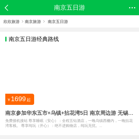
南京五日游
欣欣旅游
南京旅游
南京五日游
南京
五日游经典路线
1699
￥
起
南京参加华东五市+乌镇+拈花湾5日 南京周边游 无锡苏
州杭州
免费接机接站 尊享睡眠（安心）：全程五钻酒店，一晚乌镇西栅内，一晚拈花
湾客栈。 尊享纯玩（开心）：绝不进购物店，纯玩无忧。...