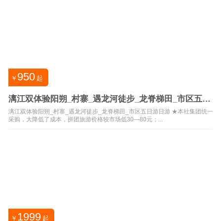
950
￥
起
漓江双体验阳朔_村寨_遇龙河徒步_龙脊梯田_市区五日
游日游
漓江双体验阳朔_村寨_遇龙河徒步_龙脊梯田_市区五日游日游 ★本社集团统一
采购，大降低了成本，拼团旅游价格较市场低30—80元；...
1999
￥
起