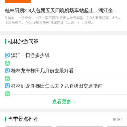
桂林阳朔2-8人包团五天四晚机场车站起止，漓江全段4
小时旅拍
0 购物，一价全含，一团一车不拼团 根据人数定车型，2-3人五座轿车、4-6人
七座商务车、7-8人9座大商务 独家赠送（三选一）：景观...
桂林旅游问答
漓江一日游多少钱
桂林龙脊梯田几月份去最好看
桂林到龙脊梯田怎么去？龙脊梯田交通指南
查看更多
当季景点推荐
更多