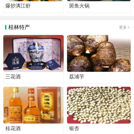
爆炒漓江虾
斑鱼火锅
桂林特产
更多
三花酒
荔浦芋
桂花酒
银杏