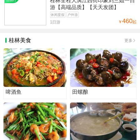
桂林全程大漓江西街印象刘三姐一日
自由行
游【高端品质】【天天发团】
休闲度假
户外游
460
￥
起
1日游
桂林美食
更多
啤酒鱼
田螺酿