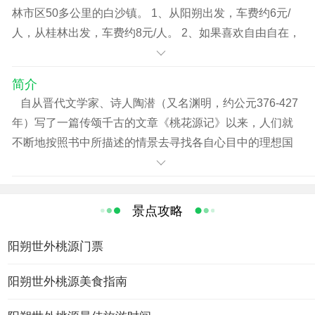
林市区50多公里的白沙镇。 1、从阳朔出发，车费约6元/
人，从桂林出发，车费约8元/人。 2、如果喜欢自由自在，
也可在阳朔租辆自行车前往，沿途细细品味阳朔到“世外桃
源”之间的秀美风光。
简介
自从晋代文学家、诗人陶潜（又名渊明，约公元376-427
年）写了一篇传颂千古的文章《桃花源记》以来，人们就
不断地按照书中所描述的情景去寻找各自心目中的理想国
度--世外桃源。
在以山水风光秀甲天下的桂林阳朔县境内，就有这么一
处"世外桃源"。早在二千多年前，"世外桃源"的所在地曾是
景点攻略
汉代以来的古驿道地区，至今那里仍有不少汉墓群遗址。
笔架山一带周边十余里范围内，村民们均有种植桃树的习
阳朔世外桃源门票
惯。每年三月，桃花怒放，状如云霞，加上金黄色的油茶
花和雪白的茹菜花，再镶以紫红色的红花草，一眼望去，
阳朔世外桃源美食指南
简直就是一个五彩斓的锦绣世界。在乌龟河两岸和燕子湖