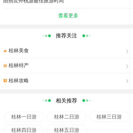
阳朔世外桃源最佳旅游时间
边，数以十万计的各色桃花染红了青山脚下、村边路旁。
沿途的田园村舍、古桥溪河、深潭溶洞，加上在田野上耕
查看更多
作的村民，构成了一幅理想中的世外桃源景象。
景区的游览方式主要分水上游览和徒步观赏。水上的游
览乘轻舟环绕湖光山色，经田园村舍，过绿树丛林，又穿
推荐关注
山而出，沿途可经原始形态的迎宾、祭祀、狩猎，又可欣
桂林美食
赏到民族特色的狂歌劲舞、边寨风情；徒步观赏的民寨群
是桂北各少数民族建筑的一个缩影，鼓楼、风雨桥、对歌
桂林特产
台、花楼、长廊、图腾，充分展示了各民族文化的光彩特
征。
桂林攻略
渊明山庄是景区有机的组成部分，融合了苏州园林的布局
和桂北民居的建筑风格，开窗即景，一窗一景，移步换
相关推荐
景。在渊明山庄里还可以回顾古文明的光辉，古代的酿
酒、造纸、印刷、竹雕、木刻、陶器表演，再现了中华民
桂林一日游
桂林二日游
桂林三日游
族的智慧。
桂林四日游
桂林五日游