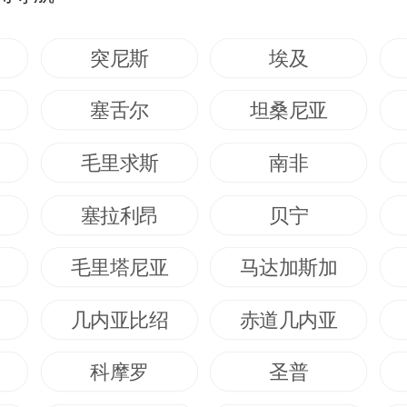
突尼斯
埃及
塞舌尔
坦桑尼亚
毛里求斯
南非
塞拉利昂
贝宁
毛里塔尼亚
马达加斯加
几内亚比绍
赤道几内亚
科摩罗
圣普