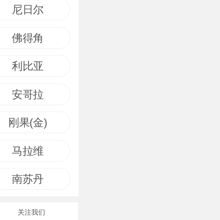
尼日尔
佛得角
利比亚
安哥拉
刚果(金)
马拉维
南苏丹
关注我们