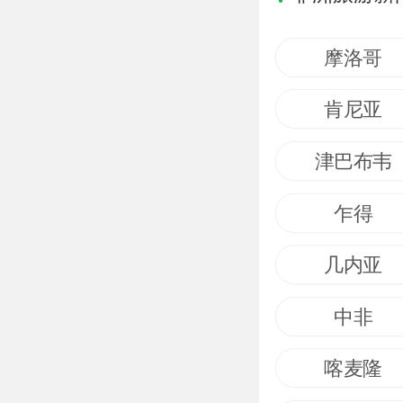
摩洛哥
肯尼亚
津巴布韦
乍得
几内亚
中非
喀麦隆