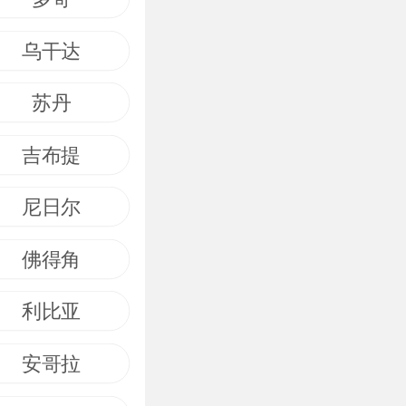
乌干达
苏丹
吉布提
尼日尔
佛得角
利比亚
安哥拉