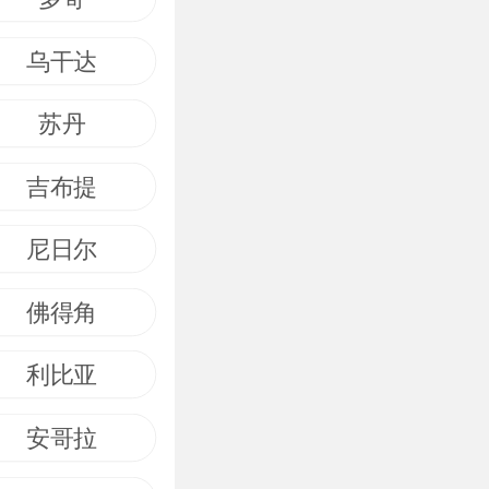
乌干达
苏丹
吉布提
尼日尔
佛得角
利比亚
安哥拉