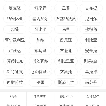
喀麦隆
科摩罗
圣普
吉布提
纳米比亚
塞内加尔
布基纳法索
尼日尔
加蓬
冈比亚
马里
佛得角
阿尔及利亚
加纳
留尼汪
利比亚
卢旺达
索马里
布隆迪
安哥拉
莫桑比克
博茨瓦纳
利比里亚
刚果(金)
科特迪瓦
厄立特里亚
莱索托
马拉维
西撒哈拉
刚果
斯威士兰
南苏丹
登录
订单查询
帮助中心
关注我们
关于欣欣
反馈意见
免责声明
回到首页