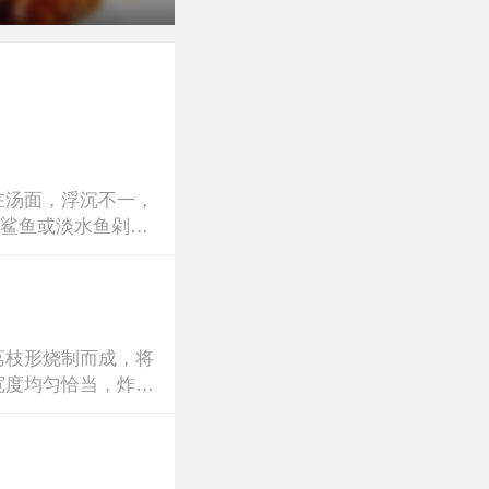
在汤面，浮沉不一，
、鲨鱼或淡水鱼剁
荔枝形烧制而成，将
宽度均匀恰当，炸后