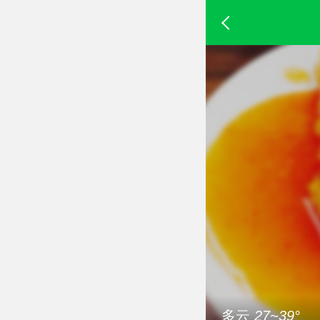
多云
27~39°