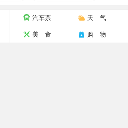
汽车票
天 气
美 食
购 物