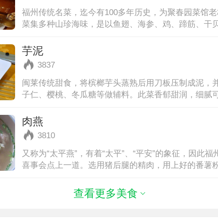
福州传统名菜，迄今有100多年历史，为聚春园菜馆
菜集多种山珍海味，是以鱼翅、海参、鸡、蹄筋、干贝
多种原料煨制而成，烹制程
芋泥
3837
闽莱传统甜食，将槟榔芋头蒸熟后用刀板压制成泥，
子仁、樱桃、冬瓜糖等做辅料。此菜香郁甜润，细腻可
人宴席上的常菜，每当宴席接近
肉燕
3810
又称为“太平燕”，有着“太平”、“平安”的象征，因此
喜事会点上一道。选用猪后腿的精肉，用上好的番薯
序手工打制而成。圆头
查看更多美食