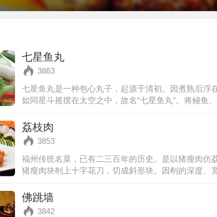
七星鱼丸
3863
七星鱼丸是一种包心丸子，起源于清初。因煮熟后浮
如同星斗摇摆在太空之中，故名“七星鱼丸”。将鳗鱼
茸，加甘薯粉（淀粉）搅拌均匀
荔枝肉
3853
福州传统名菜，已有二三百年的历史。是以猪瘦肉仿
猪瘦肉块剞上十字花刀，切成斜形块。因剞的深度、
卷缩成荔枝形，佐以番茄酱、香
佛跳墙
3842