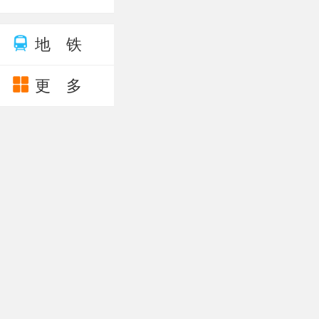
地 铁
更 多