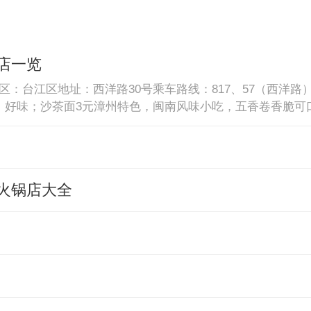
店一览
区：台江区地址：西洋路30号乘车路线：817、57（西洋路
，好味；沙茶面3元漳州特色，闽南风味小吃，五香卷香脆可
区地址：福州市六一北路华北大酒楼一楼
火锅店大全