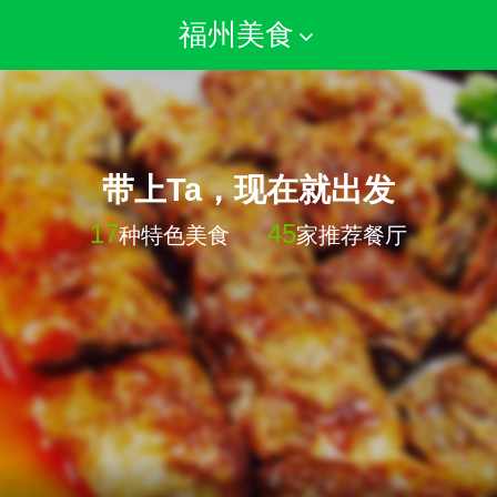
福州美食
带上Ta，现在就出发
17
45
种特色美食
家推荐餐厅