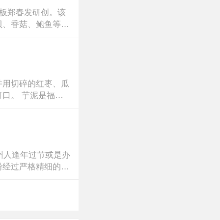
老板郑春发研创。该
、香菇、鲍鱼等20
并用切碎的红枣、瓜
口。 芋泥是福州
福州人逢年过节或是办
粉经过严格精细的工