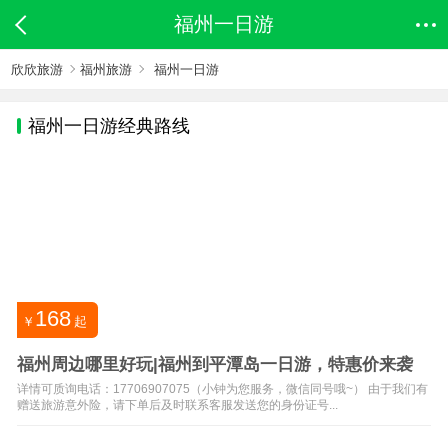
福州一日游
欣欣旅游
福州旅游
福州一日游
福州
一日游经典路线
168
￥
起
福州周边哪里好玩|福州到平潭岛一日游，特惠价来袭
详情可质询电话：17706907075（小钟为您服务，微信同号哦~） 由于我们有
赠送旅游意外险，请下单后及时联系客服发送您的身份证号...