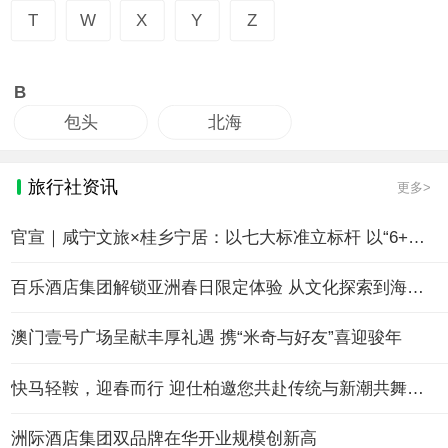
T
W
X
Y
Z
B
包头
北海
旅行社资讯
更多>
官宣｜咸宁文旅×桂乡宁居：以七大标准立标杆 以“6+2+1”模式赋能民宿产业高质量发展
百乐酒店集团解锁亚洲春日限定体验 从文化探索到海岛漫游的多元旅程
澳门壹号广场呈献丰厚礼遇 携“米奇与好友”喜迎骏年
快马轻鞍，迎春而行 迎仕柏邀您共赴传统与新潮共舞的欢聚盛宴
洲际酒店集团双品牌在华开业规模创新高