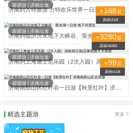
跟团游
|
济南出发
168
济南到方特旅游 方特欢乐世界一日游 方特门票价格
￥
起
6787人关注
原价218
跟团游
|
济南出发
3280
济南到临沂沂水地下大峡谷、萤光湖一日游 地下河漂流
￥
起
2806人关注
原价4080
跟团游
|
济南出发
99
济南到上海迪士尼乐园（2次入园）高铁四日游|店家热推天天发团
￥
起
3458人关注
原价119
跟团游
|
济南出发
济南南部山区红叶谷一日游【秋景红叶】济南南部山区近郊游
精选主题游
更多