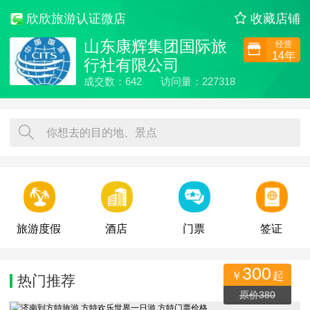
欣欣旅游认证微店
收藏店铺
山东康辉集团国际旅
经营
14年
行社有限公司
成交数：642
访问量：227318
你想去的目的地、景点
旅游度假
酒店
门票
签证
300
￥
起
热门推荐
15632人关注
原价380