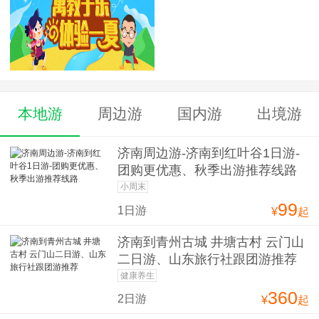
本地游
周边游
国内游
出境游
济南周边游-济南到红叶谷1日游-
团购更优惠、秋季出游推荐线路
小周末
99
1日游
¥
起
济南到青州古城 井塘古村 云门山
二日游、山东旅行社跟团游推荐
健康养生
360
2日游
¥
起