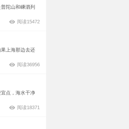
是普陀山和嵊泗列
阅读15472
如果上海那边去还
阅读36956
便宜点，海水干净
阅读18371