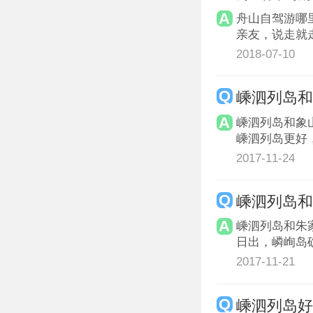
舟山自驾游哪
亲友，说走就
2018-07-10
嵊泗列岛
嵊泗列岛和象
嵊泗列岛更好
2017-11-24
嵊泗列岛
嵊泗列岛和朱
日出，嶙峋岛
2017-11-21
嵊泗列岛