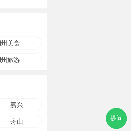
湖州美食
湖州旅游
嘉兴
提问
舟山