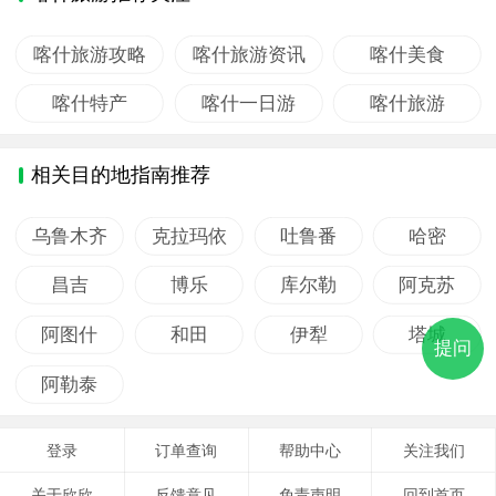
喀什旅游攻略
喀什旅游资讯
喀什美食
喀什特产
喀什一日游
喀什旅游
相关目的地指南推荐
乌鲁木齐
克拉玛依
吐鲁番
哈密
昌吉
博乐
库尔勒
阿克苏
阿图什
和田
伊犁
塔城
提问
阿勒泰
登录
订单查询
帮助中心
关注我们
关于欣欣
反馈意见
免责声明
回到首页