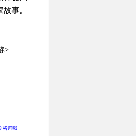
家故事。
游>
9 咨询哦