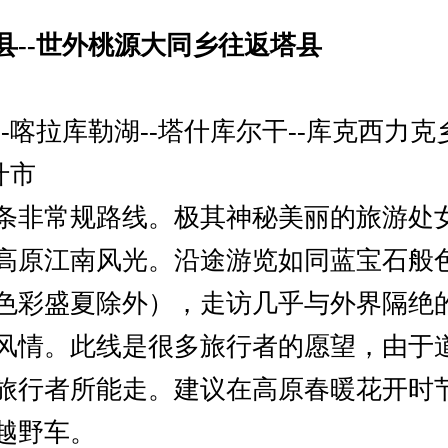
县--世外桃源大同乡往返塔县
日
-喀拉库勒湖--塔什库尔干--库克西力克乡
什市
条非常规路线。极其神秘美丽的旅游处
高原江南风光。沿途游览如同蓝宝石般
色彩盛夏除外），走访几乎与外界隔绝
风情。此线是很多旅行者的愿望，由于
旅行者所能走。建议在高原春暖花开时
越野车。