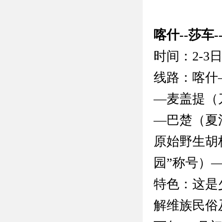
喀什--莎车-
时间：2-3
线路：喀什
—麦盖提（
—巴楚（夏
原始野生胡
园”称号）
特色：这是
解维族民俗