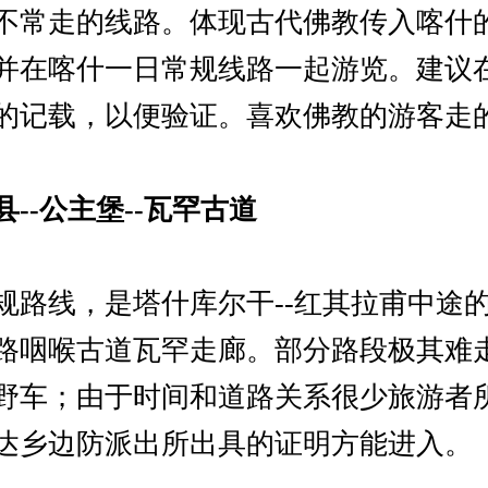
不常走的线路。体现古代佛教传入喀什
并在喀什一日常规线路一起游览。建议
的记载，以便验证。喜欢佛教的游客走
--公主堡--瓦罕古道
规路线，是塔什库尔干--红其拉甫中途
路咽喉古道瓦罕走廊。部分路段极其难
野车；由于时间和道路关系很少旅游者
达乡边防派出所出具的证明方能进入。