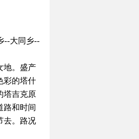
--大同乡--
女地。盛产
色彩的塔什
的塔吉克原
道路和时间
节去。路况