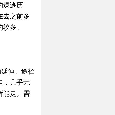
的遗迹历
在去之前多
的较多。
的延伸。途径
走，几乎无
所能走。需