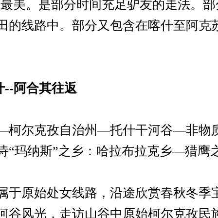
月初最美。是部分时间充足驴友的走法。
田的线路中。部分又包含在喀什至阿克苏
什--阿合其往返
—柯尔克孜自治州—托什干河谷—非物
诗“玛纳斯”之乡：哈拉布拉克乡—猎鹰
属于原始处女线路，沿途欣赏春秋冬季
河谷风光，走访山谷中原始柯尔克孜民