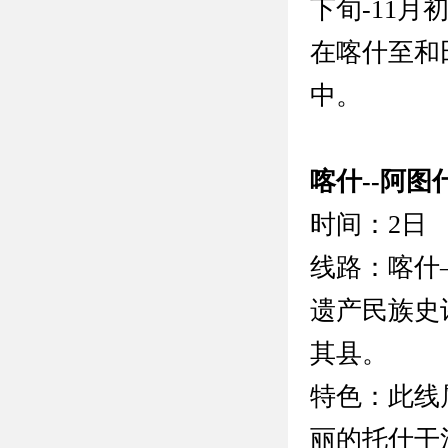
下旬-11
在喀什至和
中。
喀什--阿图
时间：2日
线路：喀什
遗产民族史
其县。
特色：此线
丽的托什干