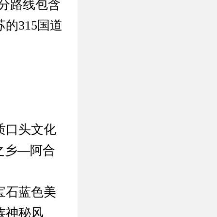
部分路线包含
的315国道
质口头文化
之乡—阿合
宝石蓝色美
族神秘风