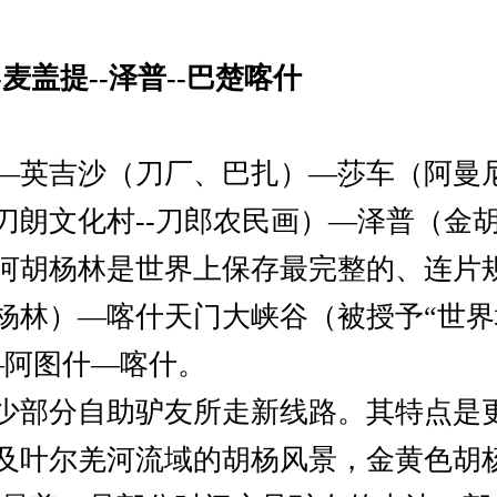
-麦盖提--泽普--巴楚喀什
日
—英吉沙（刀厂、巴扎）—莎车（阿曼
刀朗文化村--刀郎农民画）—泽普（金
河胡杨林是世界上保存最完整的、连片
杨林）—喀什天门大峡谷（被授予“世界
—阿图什—喀什。
少部分自助驴友所走新线路。其特点是
及叶尔羌河流域的胡杨风景，金黄色胡杨