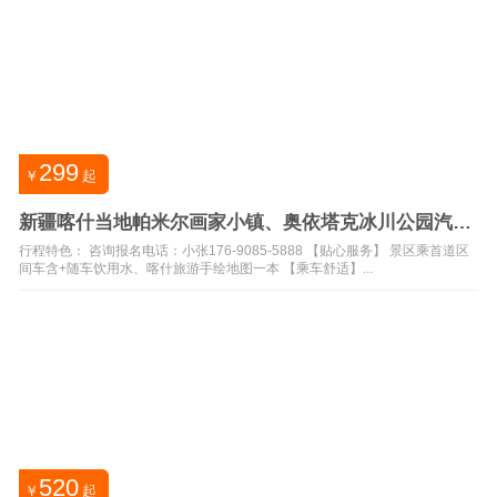
299
￥
起
新疆喀什当地帕米尔画家小镇、奥依塔克冰川公园汽车
1日游
行程特色： 咨询报名电话：小张176-9085-5888 【贴心服务】 景区乘首道区
间车含+随车饮用水、喀什旅游手绘地图一本 【乘车舒适】...
520
￥
起