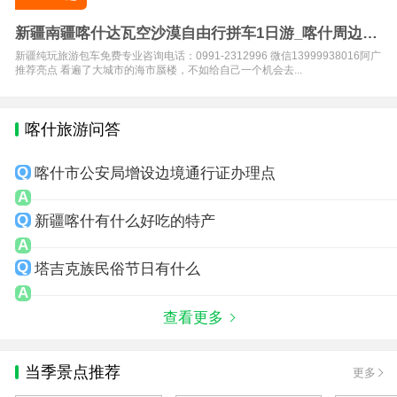
新疆南疆喀什达瓦空沙漠自由行拼车1日游_喀什周边一
日游推荐
新疆纯玩旅游包车免费专业咨询电话：0991-2312996 微信13999938016阿广
推荐亮点 看遍了大城市的海市蜃楼，不如给自己一个机会去...
喀什旅游问答
喀什市公安局增设边境通行证办理点
新疆喀什有什么好吃的特产
塔吉克族民俗节日有什么
查看更多
当季景点推荐
更多