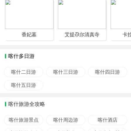
香妃墓
艾提尕尔清真寺
卡
喀什多日游
喀什二日游
喀什三日游
喀什四日游
喀什五日游
喀什旅游全攻略
喀什旅游景点
喀什周边游
喀什酒店