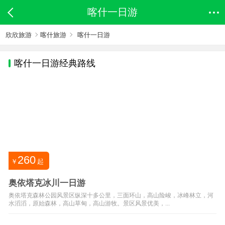
喀什一日游
欣欣旅游
喀什旅游
喀什一日游
喀什
一日游经典路线
260
￥
起
奥依塔克冰川一日游
奥依塔克森林公园风景区纵深十多公里，三面环山，高山险峻，冰峰林立，河
水滔滔，原始森林，高山草甸，高山游牧。景区风景优美，...