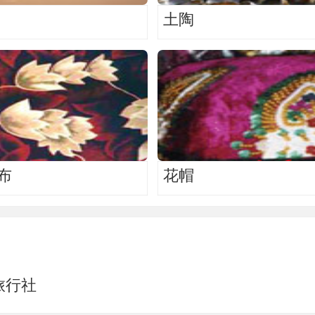
土陶
布
花帽
旅行社