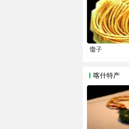
馓子
喀什特产