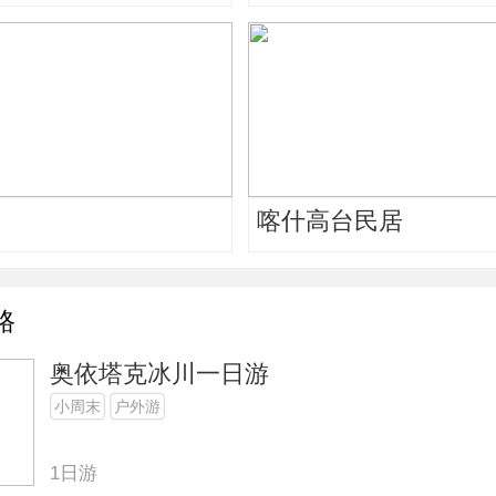
喀什高台民居
路
奥依塔克冰川一日游
小周末
户外游
1日游