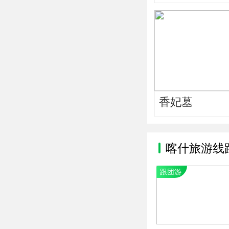
香妃墓
喀什旅游线
跟团游