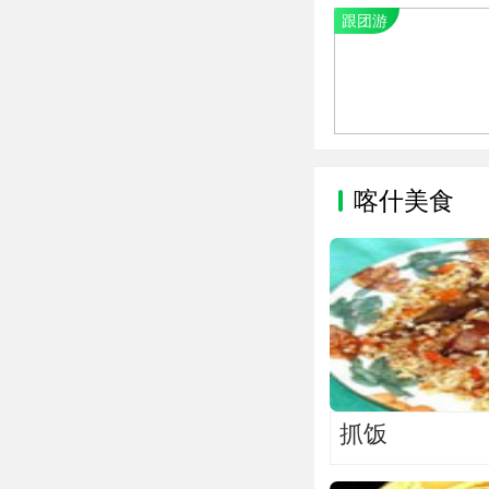
跟团游
喀什美食
抓饭