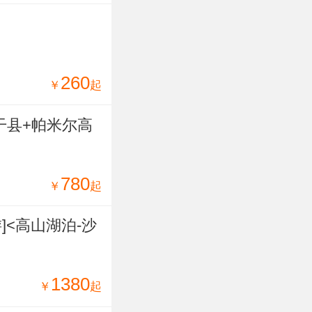
260
￥
起
干县+帕米尔高
780
￥
起
]<高山湖泊-沙
1380
￥
起