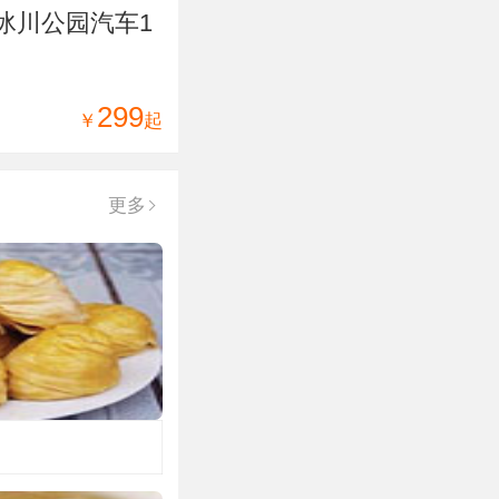
冰川公园汽车1
299
￥
起
更多