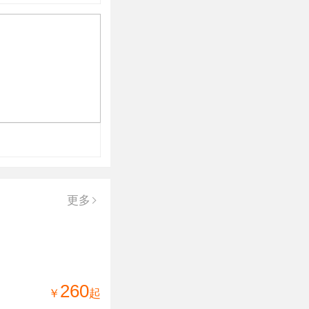
更多
260
￥
起