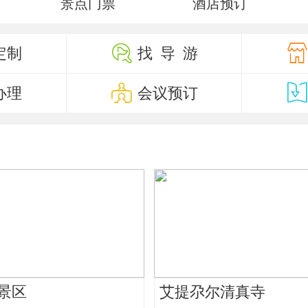
景点门票
酒店预订
定制
找 导 游
办理
会议预订
景区
艾提尕尔清真寺