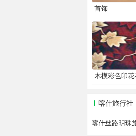
首饰
木模彩色印花
喀什旅行社
喀什丝路明珠