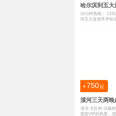
哈尔滨到五大
24小时热线： 13
河五大连池齐齐哈尔旅
750
￥
起
漠河三天两晚
漠河-北红村-北极村
观赏VIP的风景，漠