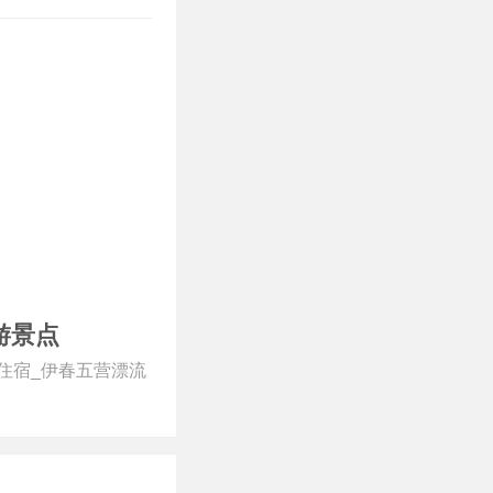
游景点
春五营住宿_伊春五营漂流