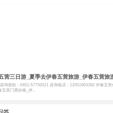
五营三日游_夏季去伊春五营旅游_伊春五营旅
87 咨询座机：0451-57750521 咨询电话：13351903392 伊
五营门票价格_伊...
问答