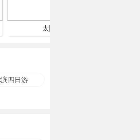
太阳岛
中央
尔滨四日游