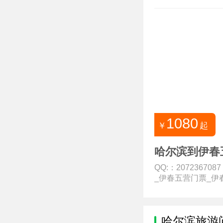
1080
￥
起
哈尔滨到伊春
QQ:：20723670
_伊春五营门票_伊春
哈尔滨旅游