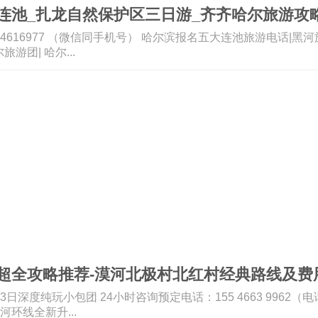
连池_扎龙自然保护区三日游_齐齐哈尔旅游攻
314616977 （微信同手机号） 哈尔滨报名五大连池旅游电话|黑
游团| 哈尔...
超全攻略推荐-漠河北极村北红村经典路线及费
3日深度纯玩小包团 24小时咨询预定电话：155 4663 9962
河环线全新升...