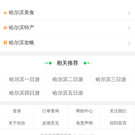
大街历时十个月的综合整治改造后，于1997年6月1日正式
开通，是目前亚洲最长最大的步行街。建成的步行街环境
哈尔滨美食
优美，秩序井然。她以其独特的欧式建筑,鳞次栉比的精品
商厦，花团锦簇的休闲小区以及异彩纷呈的文化生活，成
哈尔滨特产
为哈尔滨市一道亮丽的风景线。 中央大街是哈尔滨现代
哈尔滨攻略
的、历史的、文明的交织点，是哈尔滨人民的骄傲。一条
街演绎了一座城市的文明史，一座城市因为一条街的繁荣
而名扬中外。
相关推荐
哈尔滨一日游
哈尔滨二日游
哈尔滨三日游
哈尔滨四日游
哈尔滨五日游
登录
订单查询
帮助中心
关注我们
关于欣欣
反馈意见
免责声明
回到首页