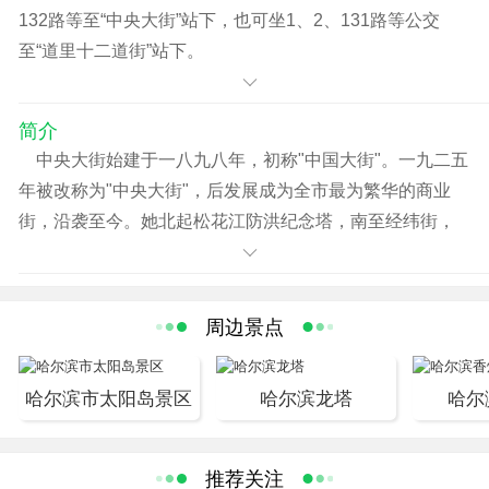
132路等至“中央大街”站下，也可坐1、2、131路等公交
至“道里十二道街”站下。
简介
中央大街始建于一八九八年，初称"中国大街"。一九二五
年被改称为"中央大街"，后发展成为全市最为繁华的商业
街，沿袭至今。她北起松花江防洪纪念塔，南至经纬街，
全长1450延长米，宽21.34米。其中车行方石路为10.8米
宽。全街建有欧式及仿欧式建筑71栋，并汇集了文艺复
兴、巴洛克、折衷主义及现代多种风格保护建筑13栋。一
周边景点
条小小的街道，含括了西方建筑史上最有影响的四大建筑
流派，含括了欧洲最具魅力的近300年文化发展史，其含括
哈尔滨市太阳岛景区
哈尔滨龙塔
哈尔
历史的精深久远和展示建筑艺术的博大多姿，为世上少
见。 1986年哈尔滨市人民政府将中央大街确定为保护建筑
街路。1996年8月，市政府决定将其改造成步行街。 中央
推荐关注