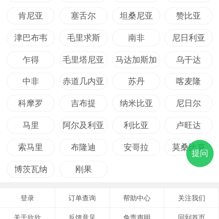
肯尼亚
塞舌尔
坦桑尼亚
赞比亚
津巴布韦
毛里求斯
南非
尼日利亚
乍得
毛里塔尼亚
马达加斯加
乌干达
中非
赤道几内亚
苏丹
喀麦隆
科摩罗
吉布提
纳米比亚
尼日尔
马里
阿尔及利亚
利比亚
卢旺达
索马里
布隆迪
安哥拉
莫桑比克
提问
博茨瓦纳
刚果
登录
订单查询
帮助中心
关注我们
关于欣欣
反馈意见
免责声明
回到首页