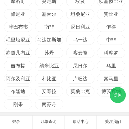
摩洛哥
突尼斯
埃及
埃塞俄比亚
肯尼亚
塞舌尔
坦桑尼亚
赞比亚
津巴布韦
南非
尼日利亚
乍得
毛里塔尼亚
马达加斯加
乌干达
中非
赤道几内亚
苏丹
喀麦隆
科摩罗
吉布提
纳米比亚
尼日尔
马里
阿尔及利亚
利比亚
卢旺达
索马里
布隆迪
安哥拉
莫桑比克
博茨瓦纳
提问
刚果
南苏丹
登录
订单查询
帮助中心
关注我们