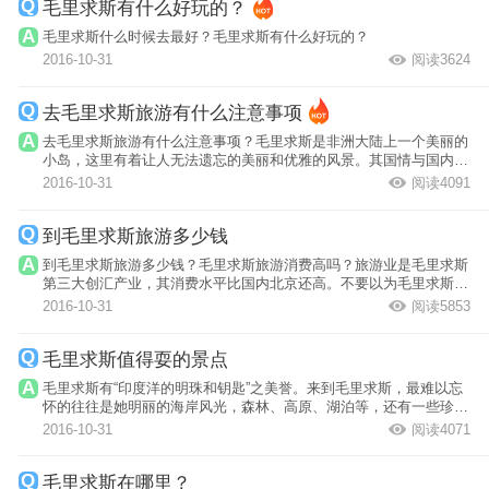
毛里求斯有什么好玩的？
毛里求斯什么时候去最好？毛里求斯有什么好玩的？
2016-10-31
阅读3624
去毛里求斯旅游有什么注意事项
去毛里求斯旅游有什么注意事项？毛里求斯是非洲大陆上一个美丽的
小岛，这里有着让人无法遗忘的美丽和优雅的风景。其国情与国内相
差较大，下...
2016-10-31
阅读4091
到毛里求斯旅游多少钱
到毛里求斯旅游多少钱？毛里求斯旅游消费高吗？旅游业是毛里求斯
第三大创汇产业，其消费水平比国内北京还高。不要以为毛里求斯是
非洲，消费...
2016-10-31
阅读5853
毛里求斯值得耍的景点
毛里求斯有“印度洋的明珠和钥匙”之美誉。来到毛里求斯，最难以忘
怀的往往是她明丽的海岸风光，森林、高原、湖泊等，还有一些珍禽
异兽。
2016-10-31
阅读4071
毛里求斯在哪里？