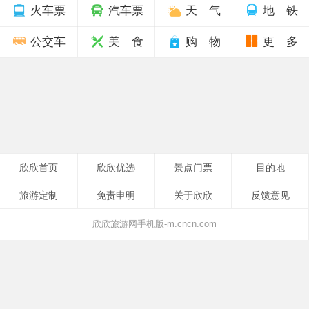
火车票
汽车票
天 气
地 铁
公交车
美 食
购 物
更 多
欣欣首页
欣欣优选
景点门票
目的地
旅游定制
免责申明
关于欣欣
反馈意见
欣欣旅游网手机版-m.cncn.com