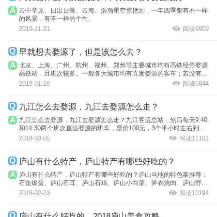
云中草原、日出日落、云海、浩瀚星空惊艳到，一年四季都有不一样
的风景，有不一样的个性。
2019-11-21
阅读9909
早就想去婺源了，但是该怎么去？
北京、上海、广州、杭州、福州、郑州等主要城市均有高铁经停婺源
高铁站，且班次较多。一般各大城市均有直发婺源的客车；若没有，
可经南昌、...
2019-01-28
阅读6844
九江怎么去婺源，九江去婺源怎么走？
九江怎么去婺源，九江去婺源怎么走？九江客运总站，然后每天9:40
和14:30两个班次直达婺源的班车，票价100元，3个半小时左右到婺
源。九江到...
2018-03-05
阅读11101
庐山有什么特产，庐山特产有哪些好吃的？
庐山有什么特产，庐山特产有哪些好吃的？庐山当地的特色菜推荐：
石鱼爆蛋、庐山石耳、庐山石鸡、庐山小白菜、笋衣烧肉、庐山野芹
菜。石鸡不...
2018-02-23
阅读10194
庐山有什么好吃的，2018庐山美食攻略