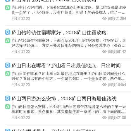
庐山有什么好吃的，下面介绍2018庐山美食攻略。景点吃饭都是比较
贵一点的了，但还好吧，没有广州贵。但是！的确会坑人，吃了一个
野菜！49元...
2018-02-23
阅读21264
庐山牯岭镇住宿哪家好，2018庐山住宿攻略
庐山牯岭镇住宿哪家好，下面介绍2018庐山住宿攻略。住宿的话，最
好选择牯岭镇上，方便三餐及日用品的购买；另外换乘中心（会议中
心站）附近...
2018-02-23
阅读69142
庐山日出在哪看？庐山看日出最佳地点、日出时间
庐山日出在哪看？庐山看日出最佳地点在哪里？庐山日出时间是什么
时候？看日出有两个地方，一个是含鄱口，一个是五老峰，两个地方
各有优点：...
2018-02-23
阅读16454
庐山两日游怎么安排，2018庐山两日游最佳路线
庐山两日游怎么安排，2018庐山两日游最佳路线是怎么样的？第一天
看着时间很紧，景点很多，其实都是连着一条线上的，看下面的地形
图就知道了...
2018-02-23
阅读42108