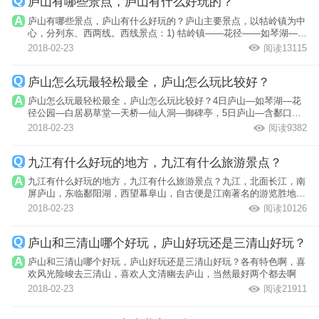
庐山有哪些景点，庐山有什么好玩的？
庐山有哪些景点，庐山有什么好玩的？庐山主要景点，以牯岭镇为中
心，分列东、西两线。西线景点：1) 牯岭镇——花径——如琴湖——
锦绣谷—...
2018-02-23
阅读13115
庐山怎么玩最轻松最全，庐山怎么玩比较好？
庐山怎么玩最轻松最全，庐山怎么玩比较好？4日庐山—如琴湖—花
径公园—白居易草堂—天桥—仙人洞—御碑亭，5日庐山—含鄱口—
庐山植物园—...
2018-02-23
阅读9382
九江有什么好玩的地方，九江有什么旅游景点？
九江有什么好玩的地方，九江有什么旅游景点？九江，北面长江，南
屏庐山，东临鄱阳湖，西望幕阜山，自古便是江南著名的游览胜地，
分为市区、...
2018-02-23
阅读10126
庐山和三清山哪个好玩，庐山好玩还是三清山好玩？
庐山和三清山哪个好玩，庐山好玩还是三清山好玩？各有特色啊，喜
欢风光险峻去三清山，喜欢人文清幽去庐山，当然最好两个都去啊
2018-02-23
阅读21911