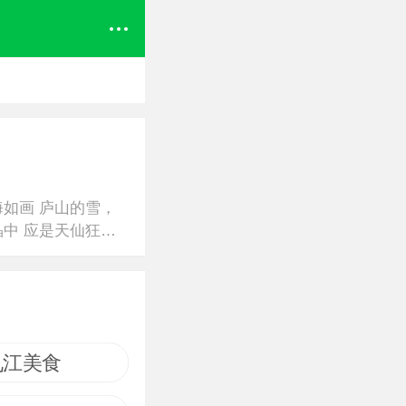
海如画 庐山的雪，
晶中 应是天仙狂
上下一白。 原本
九江美食