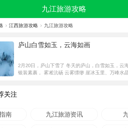
九江旅游攻略
略
江西旅游攻略
九江旅游攻略
庐山白雪如玉，云海如画
2月20日，庐山下雪了 冬天的庐山，白雪如玉，云
银装素裹， 雾凇沆砀 云雾缥缈 崖冰玉里、万峰水
醉，乱把白云揉碎。 雾凇沆砀， 天与云与山与水，
的蟠蟠群峰、 苍苍...
荐关注
指南
九江旅游资讯