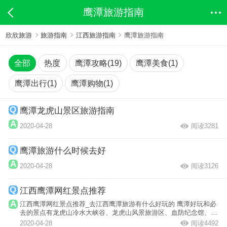
鹰潭旅游指南
欣欣旅游
旅游指南
江西旅游指南
鹰潭旅游指南
全部
热度
鹰潭攻略(19)
鹰潭美食(1)
鹰潭出行(1)
鹰潭购物(1)
鹰潭龙虎山景区旅游指南
2020-04-28
阅读3281
鹰潭旅游什么时候去好
2020-04-28
阅读3126
江西鹰潭网红景点推荐
江西鹰潭网红景点推荐_去江西鹰潭旅游有什么好玩的 鹰潭好玩和必
去的景点有龙虎山冷水大峡谷、龙虎山风景旅游区、血防纪念馆、三
阳洞府、吉...
2020-04-28
阅读4492