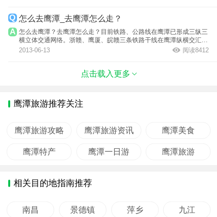
怎么去鹰潭_去鹰潭怎么走？
怎么去鹰潭？去鹰潭怎么走？目前铁路、公路线在鹰潭已形成三纵三
横立体交通网络。浙赣、鹰厦、皖赣三条铁路干线在鹰潭纵横交汇，
沟通大江南...
2013-06-13
阅读8412
点击载入更多
鹰潭旅游推荐关注
鹰潭旅游攻略
鹰潭旅游资讯
鹰潭美食
鹰潭特产
鹰潭一日游
鹰潭旅游
相关目的地指南推荐
南昌
景德镇
萍乡
九江