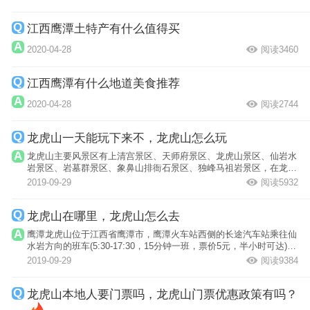
江西鹰潭土特产有什么值得买
2020-04-28
阅读3460
江西鹰潭有什么地道美食推荐
2020-04-28
阅读2744
龙虎山一天能玩下来不，龙虎山怎么玩
龙虎山主要风景区有上清宫景区、天师府景区、龙虎山景区、仙岩水
岩景区、岩墓群景区、象鼻山排衙石景区、独峰马祖岩景区，在龙虎
山玩2天最...
2019-09-29
阅读5932
龙虎山在哪里，龙虎山怎么去
鹰潭龙虎山位于江西省鹰潭市，鹰潭火车站西侧的长途汽车站乘往仙
水岩方向的班车(5:30-17:30，15分钟一班，票价5元，半小时可达)。
206国道(...
2019-09-29
阅读9384
龙虎山本地人要门票吗，龙虎山门票优惠政策有吗？