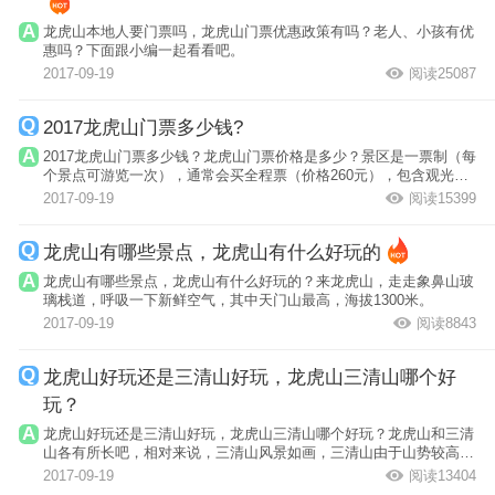
龙虎山本地人要门票吗，龙虎山门票优惠政策有吗？老人、小孩有优
惠吗？下面跟小编一起看看吧。
2017-09-19
阅读25087
2017龙虎山门票多少钱?
2017龙虎山门票多少钱？龙虎山门票价格是多少？景区是一票制（每
个景点可游览一次），通常会买全程票（价格260元），包含观光车
和漂流（或...
2017-09-19
阅读15399
龙虎山有哪些景点，龙虎山有什么好玩的
龙虎山有哪些景点，龙虎山有什么好玩的？来龙虎山，走走象鼻山玻
璃栈道，呼吸一下新鲜空气，其中天门山最高，海拔1300米。
2017-09-19
阅读8843
龙虎山好玩还是三清山好玩，龙虎山三清山哪个好
玩？
龙虎山好玩还是三清山好玩，龙虎山三清山哪个好玩？龙虎山和三清
山各有所长吧，相对来说，三清山风景如画，三清山由于山势较高，
多云雾，观...
2017-09-19
阅读13404