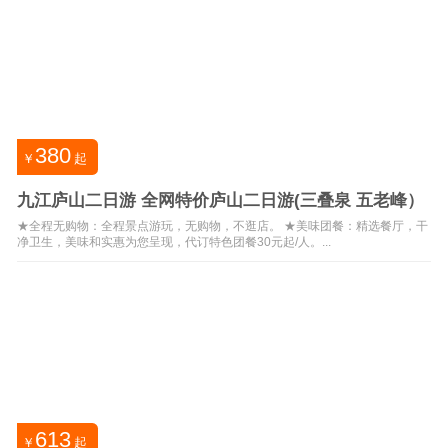
380
￥
起
九江庐山二日游 全网特价庐山二日游(三叠泉 五老峰）
★全程无购物：全程景点游玩，无购物，不逛店。 ★美味团餐：精选餐厅，干
净卫生，美味和实惠为您呈现，代订特色团餐30元起/人。...
613
￥
起