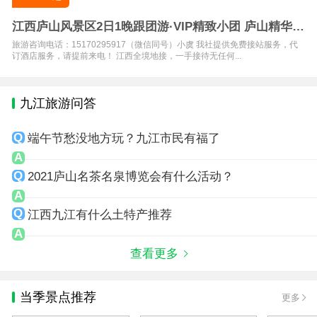
江西庐山风景区2日1晚跟团游·VIP精致小团 庐山精华全
景游
旅游咨询电话：15170295917（微信同号）小虞 我社提供免费接站服务，代
订酒店服务，请提前来电！ 江西全境地接，一手接待无任何...
九江旅游问答
端午节愁没地方玩？九江市民有福了
2021庐山名茶名泉博览会有什么活动？
江西九江有什么土特产推荐
查看更多
当季景点推荐
更多