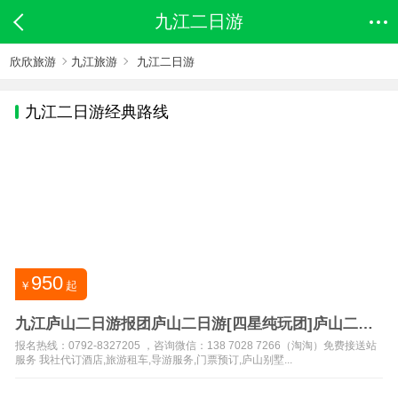
九江二日游
欣欣旅游
九江旅游
九江二日游
九江
二日游经典路线
950
￥
起
九江庐山二日游报团庐山二日游[四星纯玩团]庐山二日
游一价全含
报名热线：0792-8327205 ，咨询微信：138 7028 7266（淘淘）免费接送站
服务 我社代订酒店,旅游租车,导游服务,门票预订,庐山别墅...