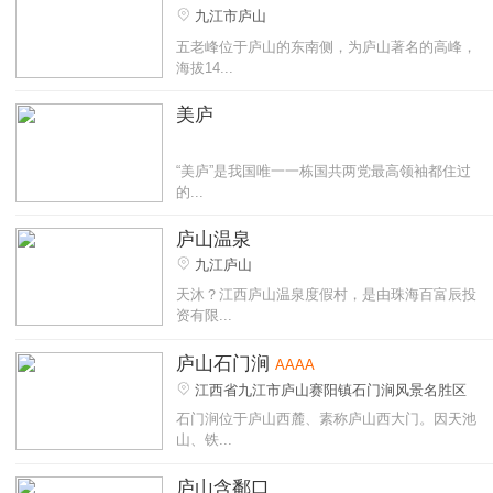
九江市庐山
五老峰位于庐山的东南侧，为庐山著名的高峰，
海拔14...
美庐
“美庐”是我国唯一一栋国共两党最高领袖都住过
的...
庐山温泉
九江庐山
天沐？江西庐山温泉度假村，是由珠海百富辰投
资有限...
庐山石门涧
AAAA
江西省九江市庐山赛阳镇石门涧风景名胜区
石门涧位于庐山西麓、素称庐山西大门。因天池
山、铁...
庐山含鄱口