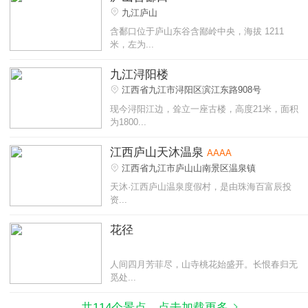
九江庐山
含鄱口位于庐山东谷含鄙岭中央，海拔 1211
米，左为...
九江浔阳楼
江西省九江市浔阳区滨江东路908号
现今浔阳江边，耸立一座古楼，高度21米，面积
为1800...
江西庐山天沐温泉
AAAA
江西省九江市庐山山南景区温泉镇
天沐·江西庐山温泉度假村，是由珠海百富辰投
资...
花径
人间四月芳菲尽，山寺桃花始盛开。长恨春归无
觅处...
共114个景点，点击加载更多