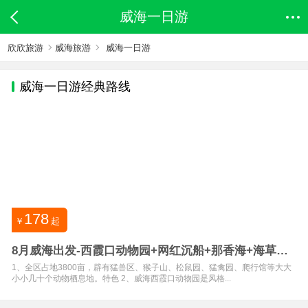
威海一日游
欣欣旅游
威海旅游
威海一日游
威海
一日游经典路线
178
￥
起
8月威海出发-西霞口动物园+网红沉船+那香海+海草房
一日
1、全区占地3800亩，辟有猛兽区、猴子山、松鼠园、猛禽园、爬行馆等大大
小小几十个动物栖息地。特色 2、威海西霞口动物园是风格...