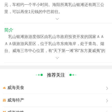
元，车程约一个半小时间。海阳所离乳山银滩还有两三公
里，可以再坐1元钱的中巴前往。
简介
乳山银滩旅游度假区由乳山市政府投资开发的国家ＡＡ
ＡＡ级旅游风景区，位于乳山市东南海岸，处于青岛、烟
台、威海三市中心位置，有“天下第一滩”和“东方夏威夷”的
美称。
这里林秀海碧，礁奇滩曲，山、海、岛、礁、滩、泉、
推荐关注
林、河俱全。绵延20公里的沙滩，坡缓滩平，沙质细腻松
软，洁白如银，“银滩”因而得名。
威海美食
度假区属典型的暖温带海洋性气候，冬无严寒，夏无酷
威海特产
暑，春季温暖，秋季凉爽，年平均气温11.4℃。在海岸线全