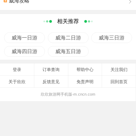
威海攻略
长20公里的带状规划区内，林秀海碧，礁奇滩曲，山、
海、岛、礁、滩、泉、林、河俱全。
相关推荐
区内自然景观、人文景观丰富，珍珠湾、白银湾、宫家
岛、三观亭、仙人桥、锁龙石、垛崮山、和尚洞、万亩林
威海一日游
威海二日游
威海三日游
海等为银滩增光添彩。海滨有十几家宾馆和400多栋中高档
威海四日游
威海五日游
别墅可住宿，海鲜也很便宜。
登录
订单查询
帮助中心
关注我们
关于欣欣
反馈意见
免责声明
回到首页
欣欣旅游网手机版-m.cncn.com