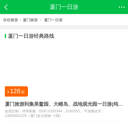
厦门一日游
欣欣旅游
厦门旅游
厦门一日游
厦门
一日游经典路线
128
￥
起
厦门旅游到集美鳌园、大嶝岛、战地观光园一日游(纯玩
团)
如需定制，详询客服：0592-5183344，5183355。 可加微信号：
13850002225（厦门金台国旅~小陈）