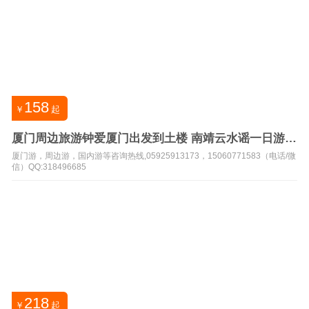
158
￥
起
厦门周边旅游钟爱厦门出发到土楼 南靖云水谣一日游-
土楼故里
厦门游，周边游，国内游等咨询热线,05925913173，15060771583（电话/微
信）QQ:318496685
218
￥
起