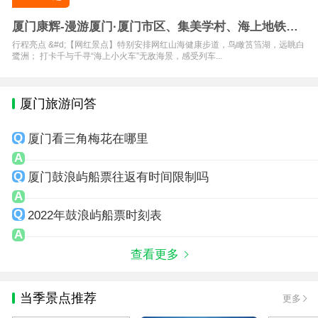
厦门康辉-漫游厦门·厦门市区、集美学村、海上地铁一
日游
行程亮点 &#d;【网红景点】特别安排网红山海健康步道，鸟瞰筼筜湖，远眺白
鹭洲； 打卡千与千寻“海上小火车”无敌海景，感受列车...
厦门旅游问答
厦门看三角梅花在哪里
厦门鼓浪屿船票往返有时间限制吗
2022年鼓浪屿船票时刻表
查看更多
当季景点推荐
更多