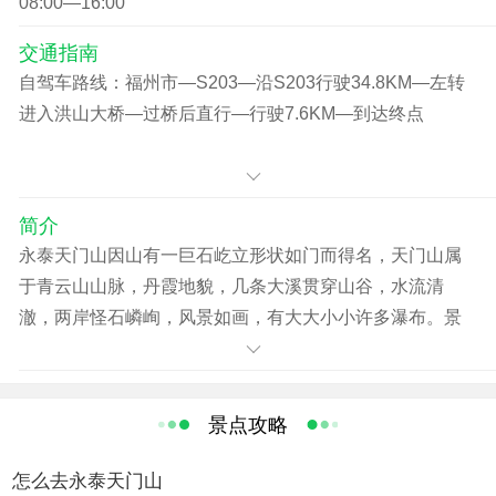
08:00—16:00
交通指南
自驾车路线：福州市—S203—沿S203行驶34.8KM—左转
进入洪山大桥—过桥后直行—行驶7.6KM—到达终点
简介
永泰天门山因山有一巨石屹立形状如门而得名，天门山属
于青云山山脉，丹霞地貌，几条大溪贯穿山谷，水流清
澈，两岸怪石嶙峋，风景如画，有大大小小许多瀑布。景
区占地６平方公里，最高海拔８２８米。
进入峡谷映入眼帘的是巍峨秀丽的群山，有天门洞、天生
桥、地下河等景观。地下河岩壁上万年后钟乳岩形成的天
景点攻略
然“观音”、“弥勒”，出神入化，栩栩如生。从“天门山”门入口
至九天观景台，全是新架设的水泥栈道，曲径通幽，令人
怎么去永泰天门山