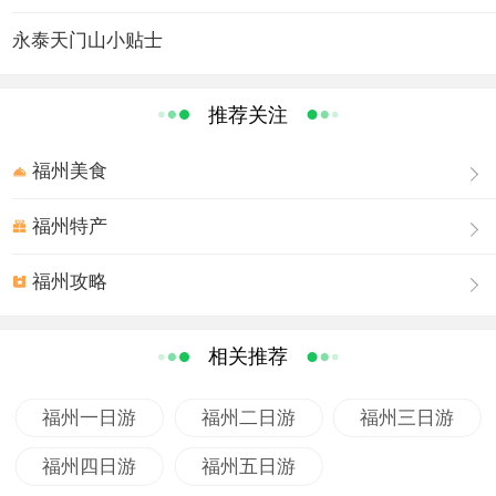
心旷神怡。古朴幽奇的鸳鸯林、迎客松、千年藤、百年
樟、酸枣王、刺桫椤、红豆杉，成群的天然弥猴、羚羊、
永泰天门山小贴士
穿山甲等珍稀动植物和千年园坪、古代染窑、红军洞、天
门寺遗址都有很高的欣赏价值。
推荐关注
福州美食
福州特产
福州攻略
相关推荐
福州一日游
福州二日游
福州三日游
福州四日游
福州五日游