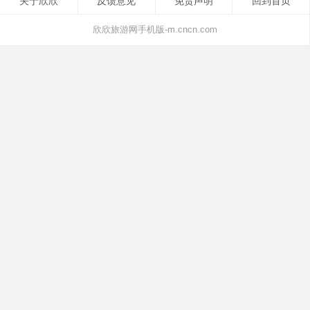
关于欣欣
反馈意见
免责声明
回到首页
欣欣旅游网手机版-m.cncn.com