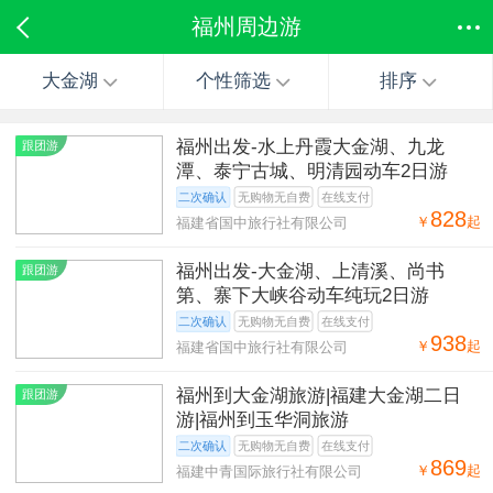
福州周边游
大金湖
个性筛选
排序
福州出发-水上丹霞大金湖、九龙
跟团游
潭、泰宁古城、明清园动车2日游
二次确认
无购物无自费
在线支付
828
￥
起
福建省国中旅行社有限公司
福州出发-大金湖、上清溪、尚书
跟团游
第、寨下大峡谷动车纯玩2日游
二次确认
无购物无自费
在线支付
938
￥
起
福建省国中旅行社有限公司
福州到大金湖旅游|福建大金湖二日
跟团游
游|福州到玉华洞旅游
二次确认
无购物无自费
在线支付
869
￥
起
福建中青国际旅行社有限公司